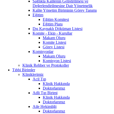
Sağlıkta Kalitenin Geliştirilmesi ve
Değerlendirilmesine Dair Yönetmelik
Kalite Yönetim Biriminin Görev Tanımı
Eğitim
Eğitim Komitesi
Eğitim Planı
Dış Kaynaklı Döküman Listesi
Komite - Ekip - Kurullar
Makam Oluru
Komite Listesi
Görev Listesi
Komisyonlar
Makam Oluru
Komisyon Listesi
Klinik Rehber ve Protokoller
Tıbbi Birimler
Kliniklerimiz
Acil Tıp
Klinik Hakkında
Doktorlarımız
Adli Tıp Birimi
Klinik Hakkında
Doktorlarımız
Aile Hekimliği
Doktorlarımız