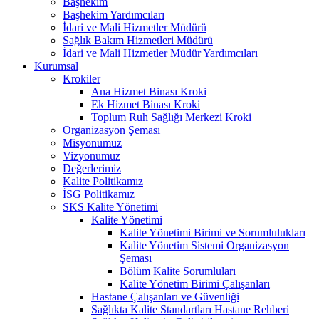
Başhekim
Başhekim Yardımcıları
İdari ve Mali Hizmetler Müdürü
Sağlık Bakım Hizmetleri Müdürü
İdari ve Mali Hizmetler Müdür Yardımcıları
Kurumsal
Krokiler
Ana Hizmet Binası Kroki
Ek Hizmet Binası Kroki
Toplum Ruh Sağlığı Merkezi Kroki
Organizasyon Şeması
Misyonumuz
Vizyonumuz
Değerlerimiz
Kalite Politikamız
İSG Politikamız
SKS Kalite Yönetimi
Kalite Yönetimi
Kalite Yönetimi Birimi ve Sorumlulukları
Kalite Yönetim Sistemi Organizasyon
Şeması
Bölüm Kalite Sorumluları
Kalite Yönetim Birimi Çalışanları
Hastane Çalışanları ve Güvenliği
Sağlıkta Kalite Standartları Hastane Rehberi