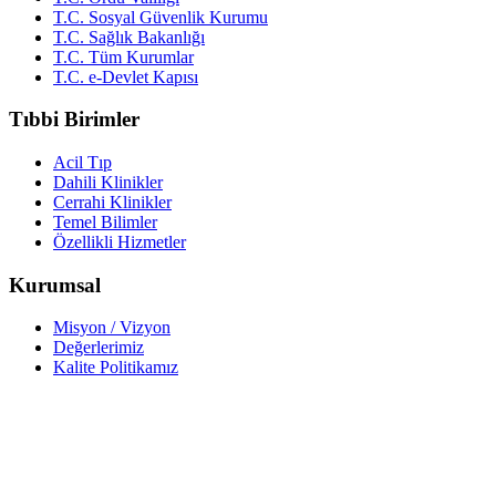
T.C. Sosyal Güvenlik Kurumu
T.C. Sağlık Bakanlığı
T.C. Tüm Kurumlar
T.C. e-Devlet Kapısı
Tıbbi Birimler
Acil Tıp
Dahili Klinikler
Cerrahi Klinikler
Temel Bilimler
Özellikli Hizmetler
Kurumsal
Misyon / Vizyon
Değerlerimiz
Kalite Politikamız