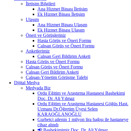
İletişim Bilgileri
Ana Hizmet Binası İletişim
Ek Hizmet Binası İletişim
Ulaşım
Ana Hizmet Binası Ulaşım
Ek Hizmet Binası Ulaşım
Öneri ve Görüşleriniz
Hasta Görüş ve Öneri Formu
Çalışan Görüş ve Öneri Formu
Anketlerimiz
Çalışan Geri Bildirim Anketi
Hasta Görüş ve Öneri Formu
Çalışan Görüş ve Öneri Formu
Çalışan Geri Bildirim Anketi
Çalışan-Yönetim Görüşme Talebi
Dijital Medya
Medyada Biz
Ordu Eğitim ve Araştırma Hastanesi Başhekimi
Doç. Dr. Ali Yılmaz
Ordu Eğitim ve Araştırma Hastanesi Göğüs Hast.
Uzmanı Dr.Öğretim Üyesi Selen
KARAOĞLANOĞLU
Gurbetçi ailenin 1 milyon lira bağışı ile hastaneye
cihaz alındı
📢 Başhekimimiz Doç. Dr. Ali Yılmaz,