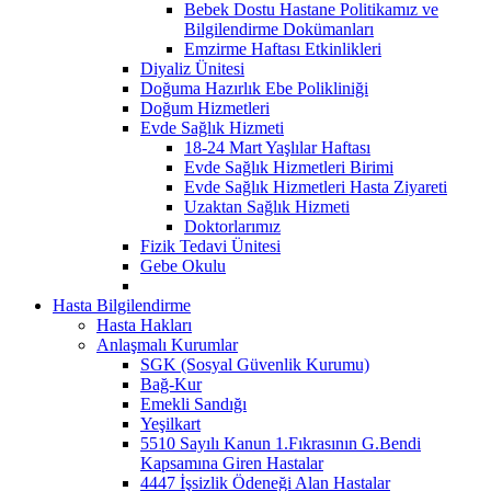
Bebek Dostu Hastane Politikamız ve
Bilgilendirme Dokümanları
Emzirme Haftası Etkinlikleri
Diyaliz Ünitesi
Doğuma Hazırlık Ebe Polikliniği
Doğum Hizmetleri
Evde Sağlık Hizmeti
18-24 Mart Yaşlılar Haftası
Evde Sağlık Hizmetleri Birimi
Evde Sağlık Hizmetleri Hasta Ziyareti
Uzaktan Sağlık Hizmeti
Doktorlarımız
Fizik Tedavi Ünitesi
Gebe Okulu
Hasta Bilgilendirme
Hasta Hakları
Anlaşmalı Kurumlar
SGK (Sosyal Güvenlik Kurumu)
Bağ-Kur
Emekli Sandığı
Yeşilkart
5510 Sayılı Kanun 1.Fıkrasının G.Bendi
Kapsamına Giren Hastalar
4447 İşsizlik Ödeneği Alan Hastalar