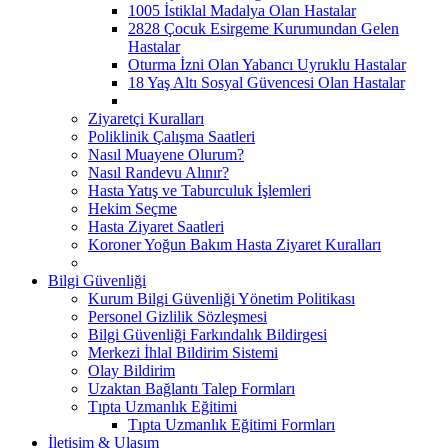
1005 İstiklal Madalya Olan Hastalar
2828 Çocuk Esirgeme Kurumundan Gelen
Hastalar
Oturma İzni Olan Yabancı Uyruklu Hastalar
18 Yaş Altı Sosyal Güvencesi Olan Hastalar
Ziyaretçi Kuralları
Poliklinik Çalışma Saatleri
Nasıl Muayene Olurum?
Nasıl Randevu Alınır?
Hasta Yatış ve Taburculuk İşlemleri
Hekim Seçme
Hasta Ziyaret Saatleri
Koroner Yoğun Bakım Hasta Ziyaret Kuralları
Bilgi Güvenliği
Kurum Bilgi Güvenliği Yönetim Politikası
Personel Gizlilik Sözleşmesi
Bilgi Güvenliği Farkındalık Bildirgesi
Merkezi İhlal Bildirim Sistemi
Olay Bildirim
Uzaktan Bağlantı Talep Formları
Tıpta Uzmanlık Eğitimi
Tıpta Uzmanlık Eğitimi Formları
İletişim & Ulaşım