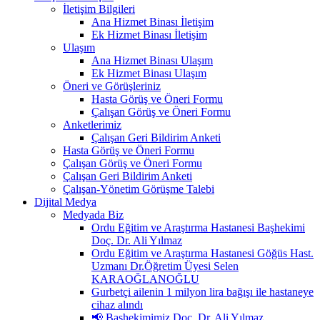
İletişim Bilgileri
Ana Hizmet Binası İletişim
Ek Hizmet Binası İletişim
Ulaşım
Ana Hizmet Binası Ulaşım
Ek Hizmet Binası Ulaşım
Öneri ve Görüşleriniz
Hasta Görüş ve Öneri Formu
Çalışan Görüş ve Öneri Formu
Anketlerimiz
Çalışan Geri Bildirim Anketi
Hasta Görüş ve Öneri Formu
Çalışan Görüş ve Öneri Formu
Çalışan Geri Bildirim Anketi
Çalışan-Yönetim Görüşme Talebi
Dijital Medya
Medyada Biz
Ordu Eğitim ve Araştırma Hastanesi Başhekimi
Doç. Dr. Ali Yılmaz
Ordu Eğitim ve Araştırma Hastanesi Göğüs Hast.
Uzmanı Dr.Öğretim Üyesi Selen
KARAOĞLANOĞLU
Gurbetçi ailenin 1 milyon lira bağışı ile hastaneye
cihaz alındı
📢 Başhekimimiz Doç. Dr. Ali Yılmaz,