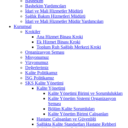
Başhekim
Başhekim Yardımcıları
İdari ve Mali Hizmetler Müdürü
Sağlık Bakım Hizmetleri Müdürü
İdari ve Mali Hizmetler Müdür Yardımcıları
Kurumsal
Krokiler
Ana Hizmet Binası Kroki
Ek Hizmet Binası Kroki
Toplum Ruh Sağlığı Merkezi Kroki
Organizasyon Şeması
Misyonumuz
Vizyonumuz
Değerlerimiz
Kalite Politikamız
İSG Politikamız
SKS Kalite Yönetimi
Kalite Yönetimi
Kalite Yönetimi Birimi ve Sorumlulukları
Kalite Yönetim Sistemi Organizasyon
Şeması
Bölüm Kalite Sorumluları
Kalite Yönetim Birimi Çalışanları
Hastane Çalışanları ve Güvenliği
Sağlıkta Kalite Standartları Hastane Rehberi