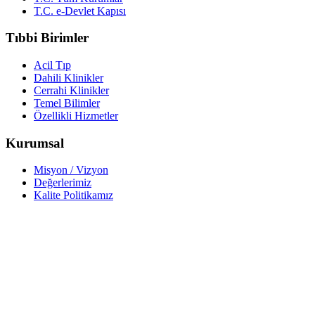
T.C. e-Devlet Kapısı
Tıbbi Birimler
Acil Tıp
Dahili Klinikler
Cerrahi Klinikler
Temel Bilimler
Özellikli Hizmetler
Kurumsal
Misyon / Vizyon
Değerlerimiz
Kalite Politikamız