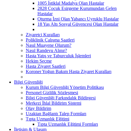
1005 İstiklal Madalya Olan Hastalar
2828 Çocuk Esirgeme Kurumundan Gelen
Hastalar
Oturma İzni Olan Yabancı Uyruklu Hastalar
18 Yaş Altı Sosyal Güvencesi Olan Hastalar
Ziyaretçi Kuralları
Poliklinik Çalışma Saatleri
Nasıl Muayene Olurum?
Nasıl Randevu Alınır?
Hasta Yatış ve Taburculuk İşlemleri
Hekim Seçme
Hasta Ziyaret Saatleri
Koroner Yoğun Bakım Hasta Ziyaret Kuralları
Bilgi Güvenliği
Kurum Bilgi Güvenliği Yönetim Politikası
Personel Gizlilik Sözleşmesi
Bilgi Güvenliği Farkındalık Bildirgesi
Merkezi İhlal Bildirim Sistemi
Olay Bildirim
Uzaktan Bağlantı Talep Formları
Tıpta Uzmanlık Eğitimi
Tıpta Uzmanlık Eğitimi Formları
İletişim & Ulaşım