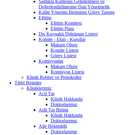
Sağlıkta Kalitenin Geliştirilmesi ve
Değerlendirilmesine Dair Yönetmelik
Kalite Yönetim Biriminin Görev Tanımı
Eğitim
Eğitim Komitesi
Eğitim Planı
Dış Kaynaklı Döküman Listesi
Komite - Ekip - Kurullar
Makam Oluru
Komite Listesi
Görev Listesi
Komisyonlar
Makam Oluru
Komisyon Listesi
Klinik Rehber ve Protokoller
Tıbbi Birimler
Kliniklerimiz
Acil Tıp
Klinik Hakkında
Doktorlarımız
Adli Tıp Birimi
Klinik Hakkında
Doktorlarımız
Aile Hekimliği
Doktorlarımız