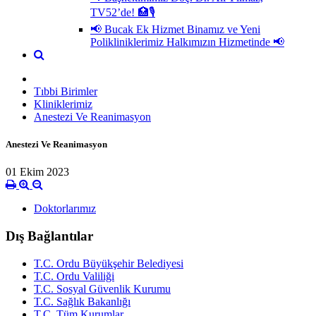
TV52’de! 🏥🎙
📢 Bucak Ek Hizmet Binamız ve Yeni
Polikliniklerimiz Halkımızın Hizmetinde 📢
Tıbbi Birimler
Kliniklerimiz
Anestezi Ve Reanimasyon
Anestezi Ve Reanimasyon
01 Ekim 2023
Doktorlarımız
Dış Bağlantılar
T.C. Ordu Büyükşehir Belediyesi
T.C. Ordu Valiliği
T.C. Sosyal Güvenlik Kurumu
T.C. Sağlık Bakanlığı
T.C. Tüm Kurumlar