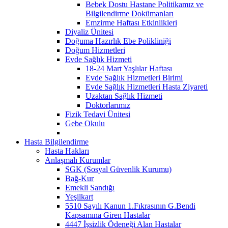
Bebek Dostu Hastane Politikamız ve
Bilgilendirme Dokümanları
Emzirme Haftası Etkinlikleri
Diyaliz Ünitesi
Doğuma Hazırlık Ebe Polikliniği
Doğum Hizmetleri
Evde Sağlık Hizmeti
18-24 Mart Yaşlılar Haftası
Evde Sağlık Hizmetleri Birimi
Evde Sağlık Hizmetleri Hasta Ziyareti
Uzaktan Sağlık Hizmeti
Doktorlarımız
Fizik Tedavi Ünitesi
Gebe Okulu
Hasta Bilgilendirme
Hasta Hakları
Anlaşmalı Kurumlar
SGK (Sosyal Güvenlik Kurumu)
Bağ-Kur
Emekli Sandığı
Yeşilkart
5510 Sayılı Kanun 1.Fıkrasının G.Bendi
Kapsamına Giren Hastalar
4447 İşsizlik Ödeneği Alan Hastalar