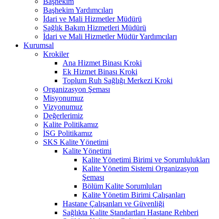
Başhekim
Başhekim Yardımcıları
İdari ve Mali Hizmetler Müdürü
Sağlık Bakım Hizmetleri Müdürü
İdari ve Mali Hizmetler Müdür Yardımcıları
Kurumsal
Krokiler
Ana Hizmet Binası Kroki
Ek Hizmet Binası Kroki
Toplum Ruh Sağlığı Merkezi Kroki
Organizasyon Şeması
Misyonumuz
Vizyonumuz
Değerlerimiz
Kalite Politikamız
İSG Politikamız
SKS Kalite Yönetimi
Kalite Yönetimi
Kalite Yönetimi Birimi ve Sorumlulukları
Kalite Yönetim Sistemi Organizasyon
Şeması
Bölüm Kalite Sorumluları
Kalite Yönetim Birimi Çalışanları
Hastane Çalışanları ve Güvenliği
Sağlıkta Kalite Standartları Hastane Rehberi