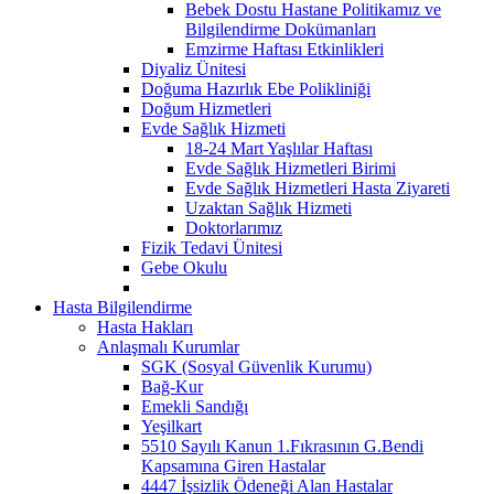
Bebek Dostu Hastane Politikamız ve
Bilgilendirme Dokümanları
Emzirme Haftası Etkinlikleri
Diyaliz Ünitesi
Doğuma Hazırlık Ebe Polikliniği
Doğum Hizmetleri
Evde Sağlık Hizmeti
18-24 Mart Yaşlılar Haftası
Evde Sağlık Hizmetleri Birimi
Evde Sağlık Hizmetleri Hasta Ziyareti
Uzaktan Sağlık Hizmeti
Doktorlarımız
Fizik Tedavi Ünitesi
Gebe Okulu
Hasta Bilgilendirme
Hasta Hakları
Anlaşmalı Kurumlar
SGK (Sosyal Güvenlik Kurumu)
Bağ-Kur
Emekli Sandığı
Yeşilkart
5510 Sayılı Kanun 1.Fıkrasının G.Bendi
Kapsamına Giren Hastalar
4447 İşsizlik Ödeneği Alan Hastalar