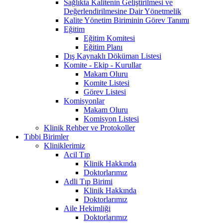
Sağlıkta Kalitenin Geliştirilmesi ve
Değerlendirilmesine Dair Yönetmelik
Kalite Yönetim Biriminin Görev Tanımı
Eğitim
Eğitim Komitesi
Eğitim Planı
Dış Kaynaklı Döküman Listesi
Komite - Ekip - Kurullar
Makam Oluru
Komite Listesi
Görev Listesi
Komisyonlar
Makam Oluru
Komisyon Listesi
Klinik Rehber ve Protokoller
Tıbbi Birimler
Kliniklerimiz
Acil Tıp
Klinik Hakkında
Doktorlarımız
Adli Tıp Birimi
Klinik Hakkında
Doktorlarımız
Aile Hekimliği
Doktorlarımız