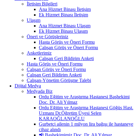
İletişim Bilgileri
Ana Hizmet Binası İletişim
Ek Hizmet Binası İletişim
Ulaşım
Ana Hizmet Binası Ulaşım
Ek Hizmet Binası Ulaşım
Öneri ve Görüşleriniz
Hasta Görüş ve Öneri Formu
Çalışan Görüş ve Öneri Formu
Anketlerimiz
Çalışan Geri Bildirim Anketi
Hasta Görüş ve Öneri Formu
Çalışan Görüş ve Öneri Formu
Çalışan Geri Bildirim Anketi
Çalışan-Yönetim Görüşme Talebi
Dijital Medya
Medyada Biz
Ordu Eğitim ve Araştırma Hastanesi Başhekimi
Doç. Dr. Ali Yılmaz
Ordu Eğitim ve Araştırma Hastanesi Göğüs Hast.
Uzmanı Dr.Öğretim Üyesi Selen
KARAOĞLANOĞLU
Gurbetçi ailenin 1 milyon lira bağışı ile hastaneye
cihaz alındı
📢 Başhekimimiz Doç. Dr. Ali Yılmaz,