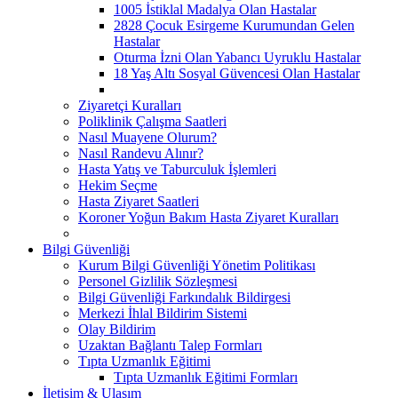
1005 İstiklal Madalya Olan Hastalar
2828 Çocuk Esirgeme Kurumundan Gelen
Hastalar
Oturma İzni Olan Yabancı Uyruklu Hastalar
18 Yaş Altı Sosyal Güvencesi Olan Hastalar
Ziyaretçi Kuralları
Poliklinik Çalışma Saatleri
Nasıl Muayene Olurum?
Nasıl Randevu Alınır?
Hasta Yatış ve Taburculuk İşlemleri
Hekim Seçme
Hasta Ziyaret Saatleri
Koroner Yoğun Bakım Hasta Ziyaret Kuralları
Bilgi Güvenliği
Kurum Bilgi Güvenliği Yönetim Politikası
Personel Gizlilik Sözleşmesi
Bilgi Güvenliği Farkındalık Bildirgesi
Merkezi İhlal Bildirim Sistemi
Olay Bildirim
Uzaktan Bağlantı Talep Formları
Tıpta Uzmanlık Eğitimi
Tıpta Uzmanlık Eğitimi Formları
İletişim & Ulaşım