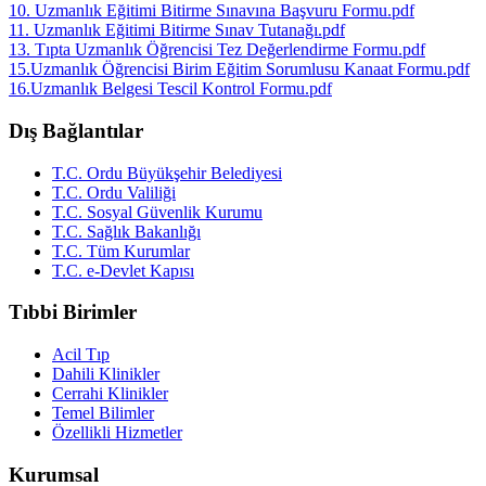
10. Uzmanlık Eğitimi Bitirme Sınavına Başvuru Formu.pdf
11. Uzmanlık Eğitimi Bitirme Sınav Tutanağı.pdf
13. Tıpta Uzmanlık Öğrencisi Tez Değerlendirme Formu.pdf
15.Uzmanlık Öğrencisi Birim Eğitim Sorumlusu Kanaat Formu.pdf
16.Uzmanlık Belgesi Tescil Kontrol Formu.pdf
Dış Bağlantılar
T.C. Ordu Büyükşehir Belediyesi
T.C. Ordu Valiliği
T.C. Sosyal Güvenlik Kurumu
T.C. Sağlık Bakanlığı
T.C. Tüm Kurumlar
T.C. e-Devlet Kapısı
Tıbbi Birimler
Acil Tıp
Dahili Klinikler
Cerrahi Klinikler
Temel Bilimler
Özellikli Hizmetler
Kurumsal