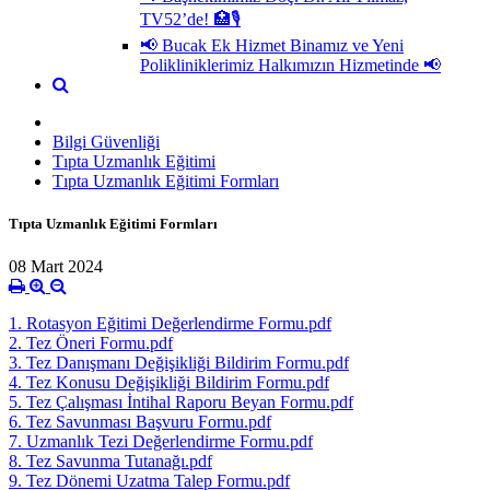
TV52’de! 🏥🎙
📢 Bucak Ek Hizmet Binamız ve Yeni
Polikliniklerimiz Halkımızın Hizmetinde 📢
Bilgi Güvenliği
Tıpta Uzmanlık Eğitimi
Tıpta Uzmanlık Eğitimi Formları
Tıpta Uzmanlık Eğitimi Formları
08 Mart 2024
1. Rotasyon Eğitimi Değerlendirme Formu.pdf
2. Tez Öneri Formu.pdf
3. Tez Danışmanı Değişikliği Bildirim Formu.pdf
4. Tez Konusu Değişikliği Bildirim Formu.pdf
5. Tez Çalışması İntihal Raporu Beyan Formu.pdf
6. Tez Savunması Başvuru Formu.pdf
7. Uzmanlık Tezi Değerlendirme Formu.pdf
8. Tez Savunma Tutanağı.pdf
9. Tez Dönemi Uzatma Talep Formu.pdf