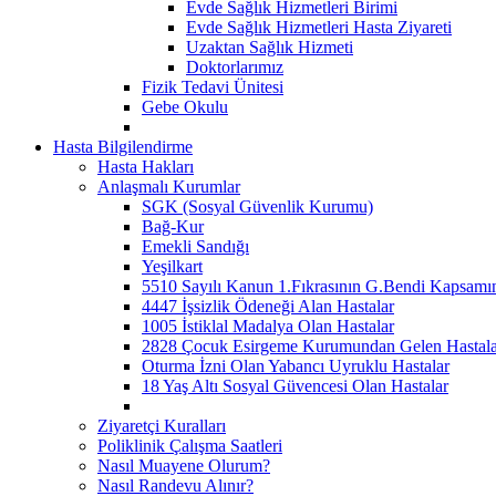
Evde Sağlık Hizmetleri Birimi
Evde Sağlık Hizmetleri Hasta Ziyareti
Uzaktan Sağlık Hizmeti
Doktorlarımız
Fizik Tedavi Ünitesi
Gebe Okulu
Hasta Bilgilendirme
Hasta Hakları
Anlaşmalı Kurumlar
SGK (Sosyal Güvenlik Kurumu)
Bağ-Kur
Emekli Sandığı
Yeşilkart
5510 Sayılı Kanun 1.Fıkrasının G.Bendi Kapsamın
4447 İşsizlik Ödeneği Alan Hastalar
1005 İstiklal Madalya Olan Hastalar
2828 Çocuk Esirgeme Kurumundan Gelen Hastala
Oturma İzni Olan Yabancı Uyruklu Hastalar
18 Yaş Altı Sosyal Güvencesi Olan Hastalar
Ziyaretçi Kuralları
Poliklinik Çalışma Saatleri
Nasıl Muayene Olurum?
Nasıl Randevu Alınır?