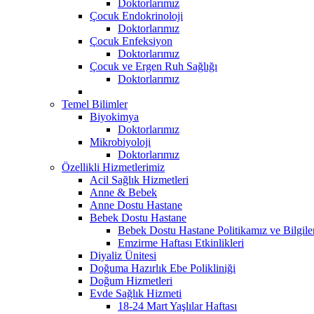
Doktorlarımız
Çocuk Endokrinoloji
Doktorlarımız
Çocuk Enfeksiyon
Doktorlarımız
Çocuk ve Ergen Ruh Sağlığı
Doktorlarımız
Temel Bilimler
Biyokimya
Doktorlarımız
Mikrobiyoloji
Doktorlarımız
Özellikli Hizmetlerimiz
Acil Sağlık Hizmetleri
Anne & Bebek
Anne Dostu Hastane
Bebek Dostu Hastane
Bebek Dostu Hastane Politikamız ve Bilgil
Emzirme Haftası Etkinlikleri
Diyaliz Ünitesi
Doğuma Hazırlık Ebe Polikliniği
Doğum Hizmetleri
Evde Sağlık Hizmeti
18-24 Mart Yaşlılar Haftası