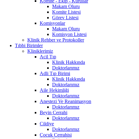
Komite - Ekip - Kurullar
Makam Oluru
Komite Listesi
Görev Listesi
Komisyonlar
Makam Oluru
Komisyon Listesi
Klinik Rehber ve Protokoller
Tıbbi Birimler
Kliniklerimiz
Acil Tıp
Klinik Hakkında
Doktorlarımız
Adli Tıp Birimi
Klinik Hakkında
Doktorlarımız
Aile Hekimliği
Doktorlarımız
Anestezi Ve Reanimasyon
Doktorlarımız
Beyin Cerrahi
Doktorlarımız
Cildiye
Doktorlarımız
Çocuk Cerrahisi