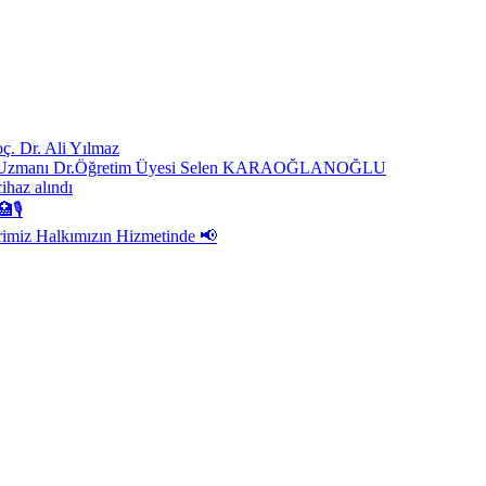
ç. Dr. Ali Yılmaz
ast. Uzmanı Dr.Öğretim Üyesi Selen KARAOĞLANOĞLU
cihaz alındı
🏥🎙
rimiz Halkımızın Hizmetinde 📢