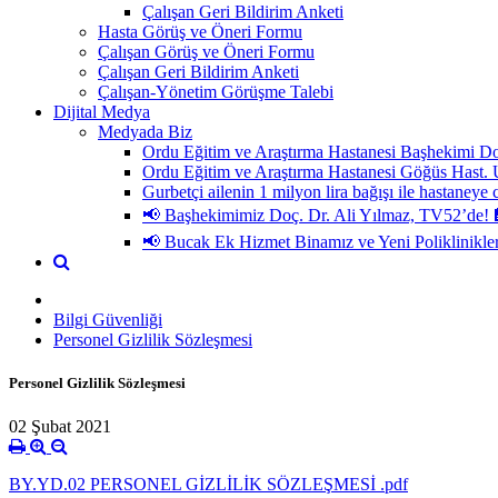
Çalışan Geri Bildirim Anketi
Hasta Görüş ve Öneri Formu
Çalışan Görüş ve Öneri Formu
Çalışan Geri Bildirim Anketi
Çalışan-Yönetim Görüşme Talebi
Dijital Medya
Medyada Biz
Ordu Eğitim ve Araştırma Hastanesi Başhekimi Do
Ordu Eğitim ve Araştırma Hastanesi Göğüs H
Gurbetçi ailenin 1 milyon lira bağışı ile hastaneye 
📢 Başhekimimiz Doç. Dr. Ali Yılmaz, TV52’de! 
📢 Bucak Ek Hizmet Binamız ve Yeni Poliklinikle
Bilgi Güvenliği
Personel Gizlilik Sözleşmesi
Personel Gizlilik Sözleşmesi
02 Şubat 2021
BY.YD.02 PERSONEL GİZLİLİK SÖZLEŞMESİ .pdf