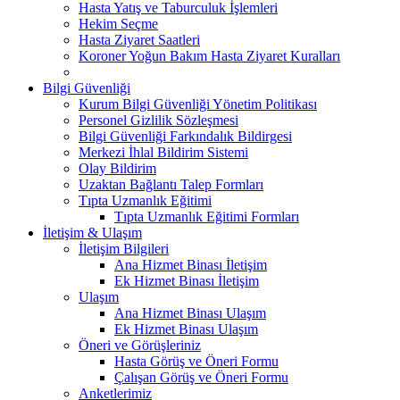
Hasta Yatış ve Taburculuk İşlemleri
Hekim Seçme
Hasta Ziyaret Saatleri
Koroner Yoğun Bakım Hasta Ziyaret Kuralları
Bilgi Güvenliği
Kurum Bilgi Güvenliği Yönetim Politikası
Personel Gizlilik Sözleşmesi
Bilgi Güvenliği Farkındalık Bildirgesi
Merkezi İhlal Bildirim Sistemi
Olay Bildirim
Uzaktan Bağlantı Talep Formları
Tıpta Uzmanlık Eğitimi
Tıpta Uzmanlık Eğitimi Formları
İletişim & Ulaşım
İletişim Bilgileri
Ana Hizmet Binası İletişim
Ek Hizmet Binası İletişim
Ulaşım
Ana Hizmet Binası Ulaşım
Ek Hizmet Binası Ulaşım
Öneri ve Görüşleriniz
Hasta Görüş ve Öneri Formu
Çalışan Görüş ve Öneri Formu
Anketlerimiz