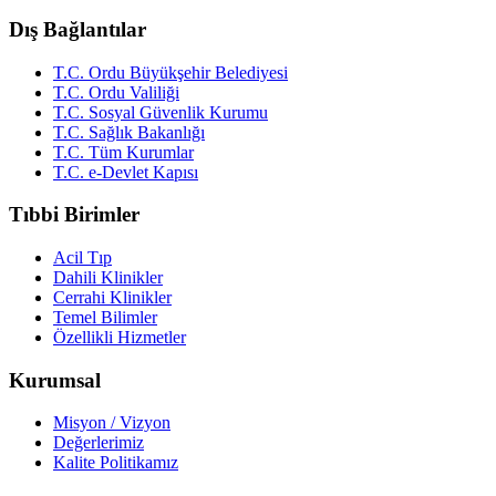
Dış Bağlantılar
T.C. Ordu Büyükşehir Belediyesi
T.C. Ordu Valiliği
T.C. Sosyal Güvenlik Kurumu
T.C. Sağlık Bakanlığı
T.C. Tüm Kurumlar
T.C. e-Devlet Kapısı
Tıbbi Birimler
Acil Tıp
Dahili Klinikler
Cerrahi Klinikler
Temel Bilimler
Özellikli Hizmetler
Kurumsal
Misyon / Vizyon
Değerlerimiz
Kalite Politikamız