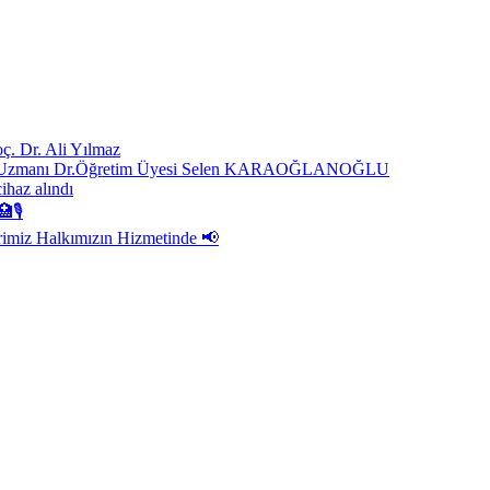
ç. Dr. Ali Yılmaz
ast. Uzmanı Dr.Öğretim Üyesi Selen KARAOĞLANOĞLU
cihaz alındı
🏥🎙
rimiz Halkımızın Hizmetinde 📢