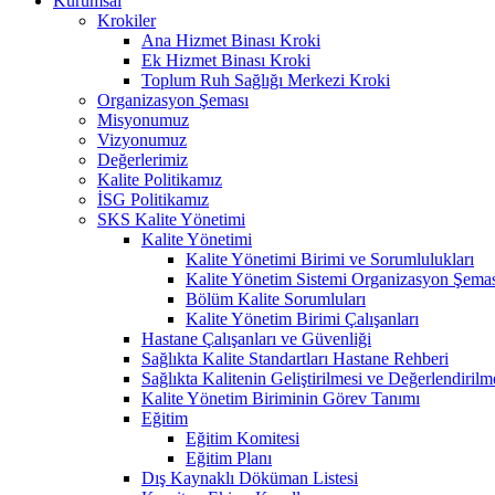
Kurumsal
Krokiler
Ana Hizmet Binası Kroki
Ek Hizmet Binası Kroki
Toplum Ruh Sağlığı Merkezi Kroki
Organizasyon Şeması
Misyonumuz
Vizyonumuz
Değerlerimiz
Kalite Politikamız
İSG Politikamız
SKS Kalite Yönetimi
Kalite Yönetimi
Kalite Yönetimi Birimi ve Sorumlulukları
Kalite Yönetim Sistemi Organizasyon Şema
Bölüm Kalite Sorumluları
Kalite Yönetim Birimi Çalışanları
Hastane Çalışanları ve Güvenliği
Sağlıkta Kalite Standartları Hastane Rehberi
Sağlıkta Kalitenin Geliştirilmesi ve Değerlendiril
Kalite Yönetim Biriminin Görev Tanımı
Eğitim
Eğitim Komitesi
Eğitim Planı
Dış Kaynaklı Döküman Listesi