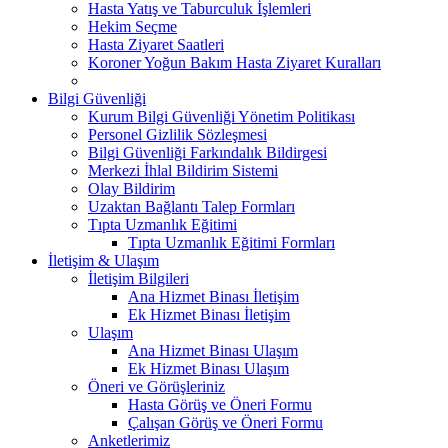
Hasta Yatış ve Taburculuk İşlemleri
Hekim Seçme
Hasta Ziyaret Saatleri
Koroner Yoğun Bakım Hasta Ziyaret Kuralları
Bilgi Güvenliği
Kurum Bilgi Güvenliği Yönetim Politikası
Personel Gizlilik Sözleşmesi
Bilgi Güvenliği Farkındalık Bildirgesi
Merkezi İhlal Bildirim Sistemi
Olay Bildirim
Uzaktan Bağlantı Talep Formları
Tıpta Uzmanlık Eğitimi
Tıpta Uzmanlık Eğitimi Formları
İletişim & Ulaşım
İletişim Bilgileri
Ana Hizmet Binası İletişim
Ek Hizmet Binası İletişim
Ulaşım
Ana Hizmet Binası Ulaşım
Ek Hizmet Binası Ulaşım
Öneri ve Görüşleriniz
Hasta Görüş ve Öneri Formu
Çalışan Görüş ve Öneri Formu
Anketlerimiz