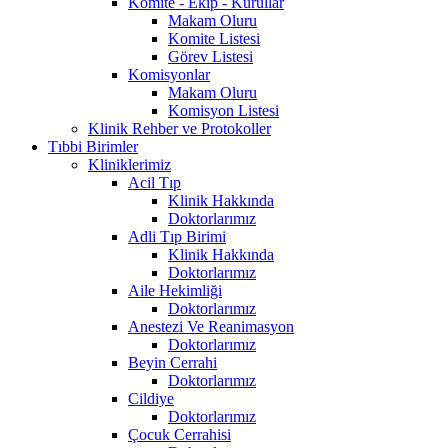
Komite - Ekip - Kurullar
Makam Oluru
Komite Listesi
Görev Listesi
Komisyonlar
Makam Oluru
Komisyon Listesi
Klinik Rehber ve Protokoller
Tıbbi Birimler
Kliniklerimiz
Acil Tıp
Klinik Hakkında
Doktorlarımız
Adli Tıp Birimi
Klinik Hakkında
Doktorlarımız
Aile Hekimliği
Doktorlarımız
Anestezi Ve Reanimasyon
Doktorlarımız
Beyin Cerrahi
Doktorlarımız
Cildiye
Doktorlarımız
Çocuk Cerrahisi