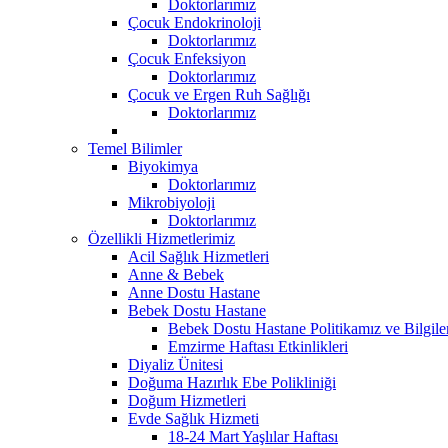
Doktorlarımız
Çocuk Endokrinoloji
Doktorlarımız
Çocuk Enfeksiyon
Doktorlarımız
Çocuk ve Ergen Ruh Sağlığı
Doktorlarımız
Temel Bilimler
Biyokimya
Doktorlarımız
Mikrobiyoloji
Doktorlarımız
Özellikli Hizmetlerimiz
Acil Sağlık Hizmetleri
Anne & Bebek
Anne Dostu Hastane
Bebek Dostu Hastane
Bebek Dostu Hastane Politikamız ve Bilgil
Emzirme Haftası Etkinlikleri
Diyaliz Ünitesi
Doğuma Hazırlık Ebe Polikliniği
Doğum Hizmetleri
Evde Sağlık Hizmeti
18-24 Mart Yaşlılar Haftası