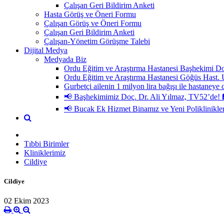
Çalışan Geri Bildirim Anketi
Hasta Görüş ve Öneri Formu
Çalışan Görüş ve Öneri Formu
Çalışan Geri Bildirim Anketi
Çalışan-Yönetim Görüşme Talebi
Dijital Medya
Medyada Biz
Ordu Eğitim ve Araştırma Hastanesi Başhekimi Do
Ordu Eğitim ve Araştırma Hastanesi Göğüs H
Gurbetçi ailenin 1 milyon lira bağışı ile hastaneye 
📢 Başhekimimiz Doç. Dr. Ali Yılmaz, TV52’de! 
📢 Bucak Ek Hizmet Binamız ve Yeni Poliklinikle
Tıbbi Birimler
Kliniklerimiz
Cildiye
Cildiye
02 Ekim 2023