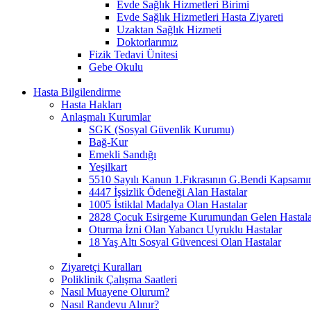
Evde Sağlık Hizmetleri Birimi
Evde Sağlık Hizmetleri Hasta Ziyareti
Uzaktan Sağlık Hizmeti
Doktorlarımız
Fizik Tedavi Ünitesi
Gebe Okulu
Hasta Bilgilendirme
Hasta Hakları
Anlaşmalı Kurumlar
SGK (Sosyal Güvenlik Kurumu)
Bağ-Kur
Emekli Sandığı
Yeşilkart
5510 Sayılı Kanun 1.Fıkrasının G.Bendi Kapsamın
4447 İşsizlik Ödeneği Alan Hastalar
1005 İstiklal Madalya Olan Hastalar
2828 Çocuk Esirgeme Kurumundan Gelen Hastala
Oturma İzni Olan Yabancı Uyruklu Hastalar
18 Yaş Altı Sosyal Güvencesi Olan Hastalar
Ziyaretçi Kuralları
Poliklinik Çalışma Saatleri
Nasıl Muayene Olurum?
Nasıl Randevu Alınır?