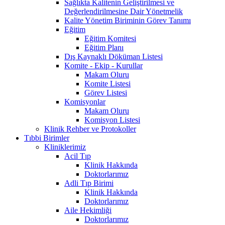
Sağlıkta Kalitenin Geliştirilmesi ve
Değerlendirilmesine Dair Yönetmelik
Kalite Yönetim Biriminin Görev Tanımı
Eğitim
Eğitim Komitesi
Eğitim Planı
Dış Kaynaklı Döküman Listesi
Komite - Ekip - Kurullar
Makam Oluru
Komite Listesi
Görev Listesi
Komisyonlar
Makam Oluru
Komisyon Listesi
Klinik Rehber ve Protokoller
Tıbbi Birimler
Kliniklerimiz
Acil Tıp
Klinik Hakkında
Doktorlarımız
Adli Tıp Birimi
Klinik Hakkında
Doktorlarımız
Aile Hekimliği
Doktorlarımız