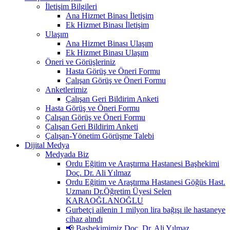
İletişim Bilgileri
Ana Hizmet Binası İletişim
Ek Hizmet Binası İletişim
Ulaşım
Ana Hizmet Binası Ulaşım
Ek Hizmet Binası Ulaşım
Öneri ve Görüşleriniz
Hasta Görüş ve Öneri Formu
Çalışan Görüş ve Öneri Formu
Anketlerimiz
Çalışan Geri Bildirim Anketi
Hasta Görüş ve Öneri Formu
Çalışan Görüş ve Öneri Formu
Çalışan Geri Bildirim Anketi
Çalışan-Yönetim Görüşme Talebi
Dijital Medya
Medyada Biz
Ordu Eğitim ve Araştırma Hastanesi Başhekimi
Doç. Dr. Ali Yılmaz
Ordu Eğitim ve Araştırma Hastanesi Göğüs Hast.
Uzmanı Dr.Öğretim Üyesi Selen
KARAOĞLANOĞLU
Gurbetçi ailenin 1 milyon lira bağışı ile hastaneye
cihaz alındı
📢 Başhekimimiz Doç. Dr. Ali Yılmaz,