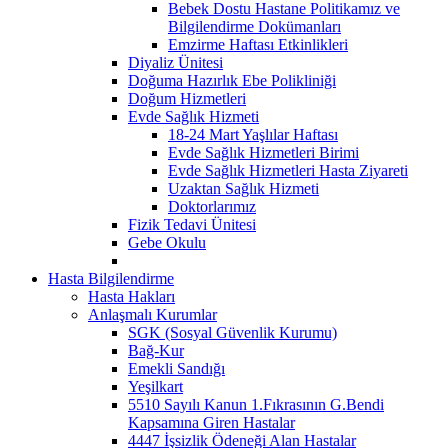
Bebek Dostu Hastane Politikamız ve
Bilgilendirme Dokümanları
Emzirme Haftası Etkinlikleri
Diyaliz Ünitesi
Doğuma Hazırlık Ebe Polikliniği
Doğum Hizmetleri
Evde Sağlık Hizmeti
18-24 Mart Yaşlılar Haftası
Evde Sağlık Hizmetleri Birimi
Evde Sağlık Hizmetleri Hasta Ziyareti
Uzaktan Sağlık Hizmeti
Doktorlarımız
Fizik Tedavi Ünitesi
Gebe Okulu
Hasta Bilgilendirme
Hasta Hakları
Anlaşmalı Kurumlar
SGK (Sosyal Güvenlik Kurumu)
Bağ-Kur
Emekli Sandığı
Yeşilkart
5510 Sayılı Kanun 1.Fıkrasının G.Bendi
Kapsamına Giren Hastalar
4447 İşsizlik Ödeneği Alan Hastalar