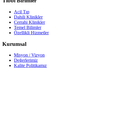
Tıbbi Birimler
Acil Tıp
Dahili Klinikler
Cerrahi Klinikler
Temel Bilimler
Özellikli Hizmetler
Kurumsal
Misyon / Vizyon
Değerlerimiz
Kalite Politikamız