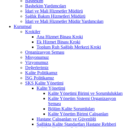
Başhekim
Başhekim Yardımcıları
İdari ve Mali Hizmetler Müdürü
Sağlık Bakım Hizmetleri Müdürü
İdari ve Mali Hizmetler Müdür Yardımcıları
Kurumsal
Krokiler
Ana Hizmet Binası Kroki
Ek Hizmet Binası Kroki
Toplum Ruh Sağlığı Merkezi Kroki
Organizasyon Şeması
Misyonumuz
Vizyonumuz
Değerlerimiz
Kalite Politikamız
İSG Politikamız
SKS Kalite Yönetimi
Kalite Yönetimi
Kalite Yönetimi Birimi ve Sorumlulukları
Kalite Yönetim Sistemi Organizasyon
Şeması
Bölüm Kalite Sorumluları
Kalite Yönetim Birimi Çalışanları
Hastane Çalışanları ve Güvenliği
Sağlıkta Kalite Standartları Hastane Rehberi