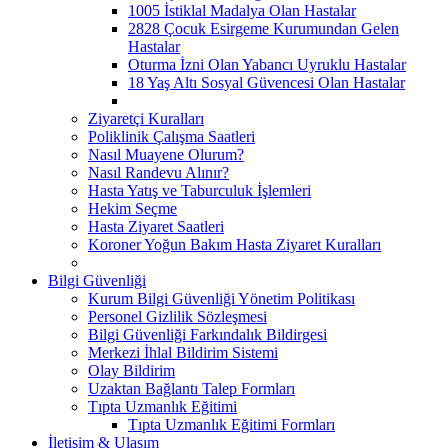
1005 İstiklal Madalya Olan Hastalar
2828 Çocuk Esirgeme Kurumundan Gelen
Hastalar
Oturma İzni Olan Yabancı Uyruklu Hastalar
18 Yaş Altı Sosyal Güvencesi Olan Hastalar
Ziyaretçi Kuralları
Poliklinik Çalışma Saatleri
Nasıl Muayene Olurum?
Nasıl Randevu Alınır?
Hasta Yatış ve Taburculuk İşlemleri
Hekim Seçme
Hasta Ziyaret Saatleri
Koroner Yoğun Bakım Hasta Ziyaret Kuralları
Bilgi Güvenliği
Kurum Bilgi Güvenliği Yönetim Politikası
Personel Gizlilik Sözleşmesi
Bilgi Güvenliği Farkındalık Bildirgesi
Merkezi İhlal Bildirim Sistemi
Olay Bildirim
Uzaktan Bağlantı Talep Formları
Tıpta Uzmanlık Eğitimi
Tıpta Uzmanlık Eğitimi Formları
İletişim & Ulaşım