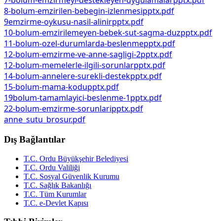
7-bolum-emzirmeyi-destekleyen-uygulamalarpptx.pdf
8-bolum-emzirilen-bebegin-izlenmesipptx.pdf
9emzirme-oykusu-nasil-alinirpptx.pdf
10-bolum-emzirilemeyen-bebek-sut-sagma-duzpptx.pdf
11-bolum-ozel-durumlarda-beslenmepptx.pdf
12-bolum-emzirme-ve-anne-sagligi-2pptx.pdf
12-bolum-memelerle-ilgili-sorunlarpptx.pdf
14-bolum-annelere-surekli-destekpptx.pdf
15-bolum-mama-kodupptx.pdf
19bolum-tamamlayici-beslenme-1pptx.pdf
22-bolum-emzirme-sorunlaripptx.pdf
anne_sutu_brosur.pdf
Dış Bağlantılar
T.C. Ordu Büyükşehir Belediyesi
T.C. Ordu Valiliği
T.C. Sosyal Güvenlik Kurumu
T.C. Sağlık Bakanlığı
T.C. Tüm Kurumlar
T.C. e-Devlet Kapısı