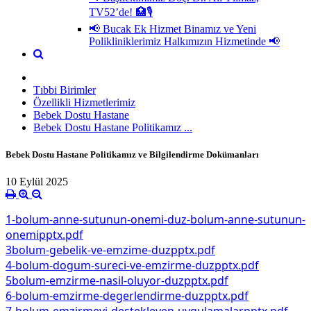
TV52’de! 🏥🎙
📢 Bucak Ek Hizmet Binamız ve Yeni
Polikliniklerimiz Halkımızın Hizmetinde 📢
Tıbbi Birimler
Özellikli Hizmetlerimiz
Bebek Dostu Hastane
Bebek Dostu Hastane Politikamız ...
Bebek Dostu Hastane Politikamız ve Bilgilendirme Dokümanları
10 Eylül 2025
1-bolum-anne-sutunun-onemi-duz-bolum-anne-sutunun-
onemipptx.pdf
3bolum-gebelik-ve-emzime-duzpptx.pdf
4-bolum-dogum-sureci-ve-emzirme-duzpptx.pdf
5bolum-emzirme-nasil-oluyor-duzpptx.pdf
6-bolum-emzirme-degerlendirme-duzpptx.pdf