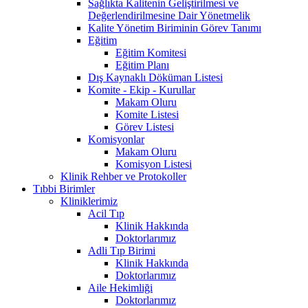
Sağlıkta Kalitenin Geliştirilmesi ve
Değerlendirilmesine Dair Yönetmelik
Kalite Yönetim Biriminin Görev Tanımı
Eğitim
Eğitim Komitesi
Eğitim Planı
Dış Kaynaklı Döküman Listesi
Komite - Ekip - Kurullar
Makam Oluru
Komite Listesi
Görev Listesi
Komisyonlar
Makam Oluru
Komisyon Listesi
Klinik Rehber ve Protokoller
Tıbbi Birimler
Kliniklerimiz
Acil Tıp
Klinik Hakkında
Doktorlarımız
Adli Tıp Birimi
Klinik Hakkında
Doktorlarımız
Aile Hekimliği
Doktorlarımız