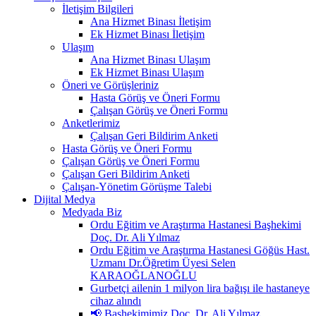
İletişim Bilgileri
Ana Hizmet Binası İletişim
Ek Hizmet Binası İletişim
Ulaşım
Ana Hizmet Binası Ulaşım
Ek Hizmet Binası Ulaşım
Öneri ve Görüşleriniz
Hasta Görüş ve Öneri Formu
Çalışan Görüş ve Öneri Formu
Anketlerimiz
Çalışan Geri Bildirim Anketi
Hasta Görüş ve Öneri Formu
Çalışan Görüş ve Öneri Formu
Çalışan Geri Bildirim Anketi
Çalışan-Yönetim Görüşme Talebi
Dijital Medya
Medyada Biz
Ordu Eğitim ve Araştırma Hastanesi Başhekimi
Doç. Dr. Ali Yılmaz
Ordu Eğitim ve Araştırma Hastanesi Göğüs Hast.
Uzmanı Dr.Öğretim Üyesi Selen
KARAOĞLANOĞLU
Gurbetçi ailenin 1 milyon lira bağışı ile hastaneye
cihaz alındı
📢 Başhekimimiz Doç. Dr. Ali Yılmaz,