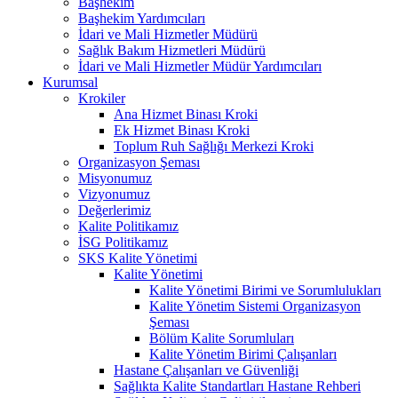
Başhekim
Başhekim Yardımcıları
İdari ve Mali Hizmetler Müdürü
Sağlık Bakım Hizmetleri Müdürü
İdari ve Mali Hizmetler Müdür Yardımcıları
Kurumsal
Krokiler
Ana Hizmet Binası Kroki
Ek Hizmet Binası Kroki
Toplum Ruh Sağlığı Merkezi Kroki
Organizasyon Şeması
Misyonumuz
Vizyonumuz
Değerlerimiz
Kalite Politikamız
İSG Politikamız
SKS Kalite Yönetimi
Kalite Yönetimi
Kalite Yönetimi Birimi ve Sorumlulukları
Kalite Yönetim Sistemi Organizasyon
Şeması
Bölüm Kalite Sorumluları
Kalite Yönetim Birimi Çalışanları
Hastane Çalışanları ve Güvenliği
Sağlıkta Kalite Standartları Hastane Rehberi