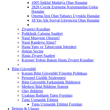
1005 İstiklal Madalya Olan Hastalar
2828 Çocuk Esirgeme Kurumundan Gelen
Hastalar
Oturma İzni Olan Yabancı Uyruklu Hastalar
18 Yaş Altı Sosyal Güvencesi Olan Hastalar
Ziyaretçi Kuralları
Poliklinik Çalışma Saatleri
Nasıl Muayene Olurum?
Nasıl Randevu Alınır?
Hasta Yatış ve Taburculuk İşlemleri
Hekim Seçme
Hasta Ziyaret Saatleri
Koroner Yoğun Bakım Hasta Ziyaret Kuralları
Bilgi Güvenliği
Kurum Bilgi Güvenliği Yönetim Politikası
Personel Gizlilik Sözleşmesi
Bilgi Güvenliği Farkındalık Bildirgesi
Merkezi İhlal Bildirim Sistemi
Olay Bildirim
Uzaktan Bağlantı Talep Formları
Tıpta Uzmanlık Eğitimi
Tıpta Uzmanlık Eğitimi Formları
İletişim & Ulaşım