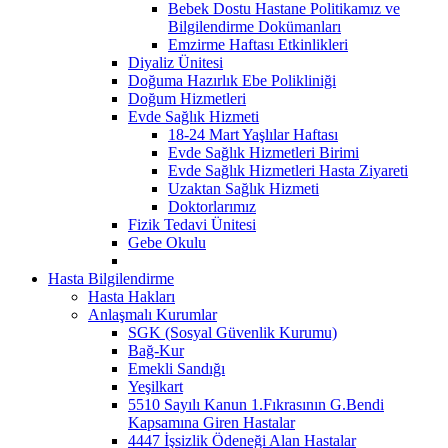
Bebek Dostu Hastane Politikamız ve
Bilgilendirme Dokümanları
Emzirme Haftası Etkinlikleri
Diyaliz Ünitesi
Doğuma Hazırlık Ebe Polikliniği
Doğum Hizmetleri
Evde Sağlık Hizmeti
18-24 Mart Yaşlılar Haftası
Evde Sağlık Hizmetleri Birimi
Evde Sağlık Hizmetleri Hasta Ziyareti
Uzaktan Sağlık Hizmeti
Doktorlarımız
Fizik Tedavi Ünitesi
Gebe Okulu
Hasta Bilgilendirme
Hasta Hakları
Anlaşmalı Kurumlar
SGK (Sosyal Güvenlik Kurumu)
Bağ-Kur
Emekli Sandığı
Yeşilkart
5510 Sayılı Kanun 1.Fıkrasının G.Bendi
Kapsamına Giren Hastalar
4447 İşsizlik Ödeneği Alan Hastalar