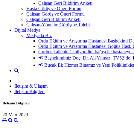
Çalışan Geri Bildirim Anketi
Hasta Görüş ve Öneri Formu
Çalışan Görüş ve Öneri Formu
Çalışan Geri Bildirim Anketi
Çalışan-Yönetim Görüşme Talebi
Dijital Medya
Medyada Biz
Ordu Eğitim ve Araştırma Hastanesi Başhekimi Do
Ordu Eğitim ve Araştırma Hastanesi Göğüs H
Gurbetçi ailenin 1 milyon lira bağışı ile hastaneye 
📢 Başhekimimiz Doç. Dr. Ali Yılmaz, TV52’de! 
📢 Bucak Ek Hizmet Binamız ve Yeni Poliklinikle
İletişim & Ulaşım
İletişim Bilgileri
İletişim Bilgileri
20 Mart 2023