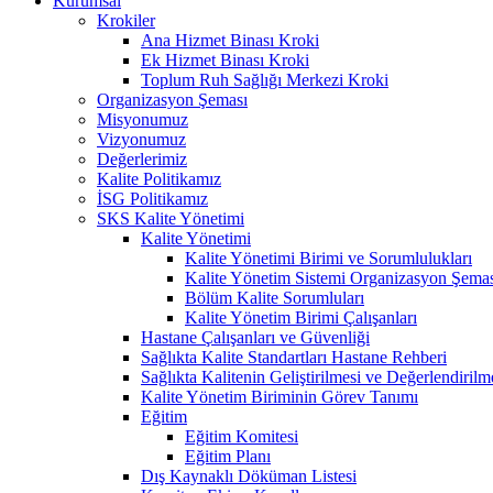
Kurumsal
Krokiler
Ana Hizmet Binası Kroki
Ek Hizmet Binası Kroki
Toplum Ruh Sağlığı Merkezi Kroki
Organizasyon Şeması
Misyonumuz
Vizyonumuz
Değerlerimiz
Kalite Politikamız
İSG Politikamız
SKS Kalite Yönetimi
Kalite Yönetimi
Kalite Yönetimi Birimi ve Sorumlulukları
Kalite Yönetim Sistemi Organizasyon Şema
Bölüm Kalite Sorumluları
Kalite Yönetim Birimi Çalışanları
Hastane Çalışanları ve Güvenliği
Sağlıkta Kalite Standartları Hastane Rehberi
Sağlıkta Kalitenin Geliştirilmesi ve Değerlendiril
Kalite Yönetim Biriminin Görev Tanımı
Eğitim
Eğitim Komitesi
Eğitim Planı
Dış Kaynaklı Döküman Listesi