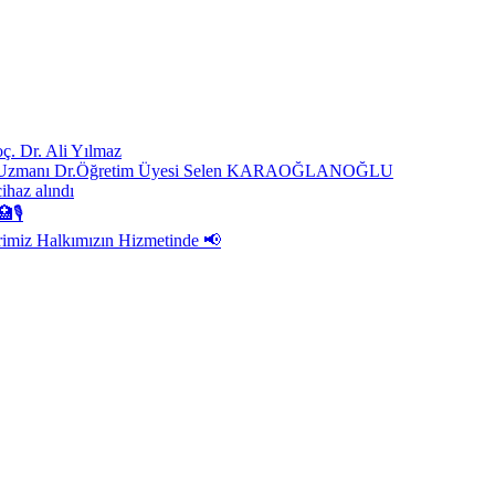
ç. Dr. Ali Yılmaz
ast. Uzmanı Dr.Öğretim Üyesi Selen KARAOĞLANOĞLU
cihaz alındı
🏥🎙
rimiz Halkımızın Hizmetinde 📢