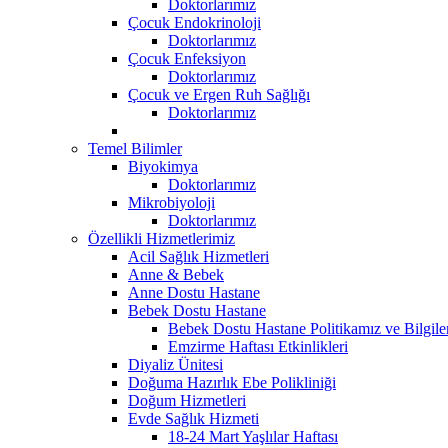
Doktorlarımız
Çocuk Endokrinoloji
Doktorlarımız
Çocuk Enfeksiyon
Doktorlarımız
Çocuk ve Ergen Ruh Sağlığı
Doktorlarımız
Temel Bilimler
Biyokimya
Doktorlarımız
Mikrobiyoloji
Doktorlarımız
Özellikli Hizmetlerimiz
Acil Sağlık Hizmetleri
Anne & Bebek
Anne Dostu Hastane
Bebek Dostu Hastane
Bebek Dostu Hastane Politikamız ve Bilgil
Emzirme Haftası Etkinlikleri
Diyaliz Ünitesi
Doğuma Hazırlık Ebe Polikliniği
Doğum Hizmetleri
Evde Sağlık Hizmeti
18-24 Mart Yaşlılar Haftası