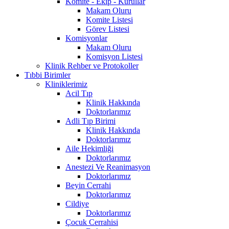
Komite - Ekip - Kurullar
Makam Oluru
Komite Listesi
Görev Listesi
Komisyonlar
Makam Oluru
Komisyon Listesi
Klinik Rehber ve Protokoller
Tıbbi Birimler
Kliniklerimiz
Acil Tıp
Klinik Hakkında
Doktorlarımız
Adli Tıp Birimi
Klinik Hakkında
Doktorlarımız
Aile Hekimliği
Doktorlarımız
Anestezi Ve Reanimasyon
Doktorlarımız
Beyin Cerrahi
Doktorlarımız
Cildiye
Doktorlarımız
Çocuk Cerrahisi