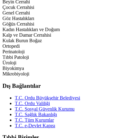
Beyin Cerrahi
Çocuk Cerrahisi
Genel Cerrahi
Göz Hastalıkları
Göğüs Cerrahisi
Kadın Hastalıkları ve Doğum
Kalp ve Damar Cerrahisi
Kulak Burun Boğaz
Ortopedi
Perinatoloji
Tıbbi Patoloji
Üroloji
Biyokimya
Mikrobiyoloji
Dış Bağlantılar
T.C. Ordu Büyükşehir Belediyesi
T.C. Ordu Valiliği
T.C. Sosyal Güvenlik Kurumu
T.C. Sağlık Bakanlığı
T.C. Tüm Kurumlar
T.C. e-Devlet Kapısı
Tıbbi Birimler