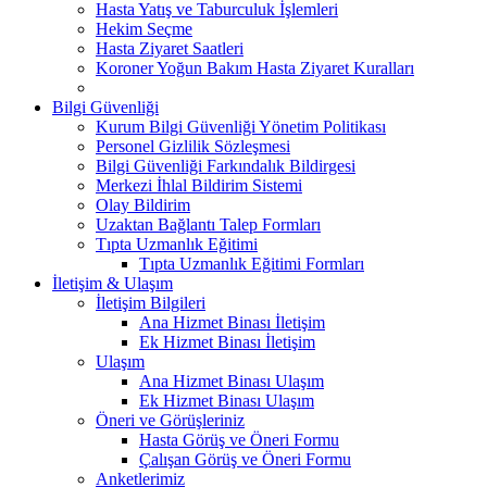
Hasta Yatış ve Taburculuk İşlemleri
Hekim Seçme
Hasta Ziyaret Saatleri
Koroner Yoğun Bakım Hasta Ziyaret Kuralları
Bilgi Güvenliği
Kurum Bilgi Güvenliği Yönetim Politikası
Personel Gizlilik Sözleşmesi
Bilgi Güvenliği Farkındalık Bildirgesi
Merkezi İhlal Bildirim Sistemi
Olay Bildirim
Uzaktan Bağlantı Talep Formları
Tıpta Uzmanlık Eğitimi
Tıpta Uzmanlık Eğitimi Formları
İletişim & Ulaşım
İletişim Bilgileri
Ana Hizmet Binası İletişim
Ek Hizmet Binası İletişim
Ulaşım
Ana Hizmet Binası Ulaşım
Ek Hizmet Binası Ulaşım
Öneri ve Görüşleriniz
Hasta Görüş ve Öneri Formu
Çalışan Görüş ve Öneri Formu
Anketlerimiz