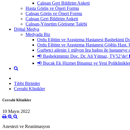
Çalışan Geri Bildirim Anketi
Hasta Görüş ve Öneri Formu
Çalışan Görüş ve Öneri Formu
Çalışan Geri Bildirim Anketi
Çalışan-Yönetim Görüşme Talebi
Dijital Medya
Medyada Biz
Ordu Eğitim ve Araştırma Hastanesi Başhekimi Do
Ordu Eğitim ve Araştırma Hastanesi Göğüs H
Gurbetçi ailenin 1 milyon lira bağışı ile hastaneye 
📢 Başhekimimiz Doç. Dr. Ali Yılmaz, TV52’de! 
📢 Bucak Ek Hizmet Binamız ve Yeni Poliklinikle
Tıbbi Birimler
Cerrahi Klinikler
Cerrahi Klinikler
10 Mayıs 2022
Anestezi ve Reanimasyon