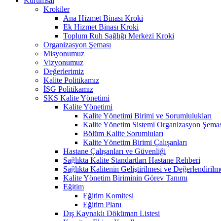
Kurumsal
Krokiler
Ana Hizmet Binası Kroki
Ek Hizmet Binası Kroki
Toplum Ruh Sağlığı Merkezi Kroki
Organizasyon Şeması
Misyonumuz
Vizyonumuz
Değerlerimiz
Kalite Politikamız
İSG Politikamız
SKS Kalite Yönetimi
Kalite Yönetimi
Kalite Yönetimi Birimi ve Sorumlulukları
Kalite Yönetim Sistemi Organizasyon Şema
Bölüm Kalite Sorumluları
Kalite Yönetim Birimi Çalışanları
Hastane Çalışanları ve Güvenliği
Sağlıkta Kalite Standartları Hastane Rehberi
Sağlıkta Kalitenin Geliştirilmesi ve Değerlendiril
Kalite Yönetim Biriminin Görev Tanımı
Eğitim
Eğitim Komitesi
Eğitim Planı
Dış Kaynaklı Döküman Listesi