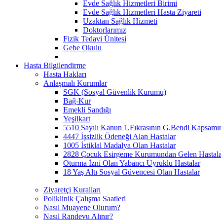
Evde Sağlık Hizmetleri Birimi
Evde Sağlık Hizmetleri Hasta Ziyareti
Uzaktan Sağlık Hizmeti
Doktorlarımız
Fizik Tedavi Ünitesi
Gebe Okulu
Hasta Bilgilendirme
Hasta Hakları
Anlaşmalı Kurumlar
SGK (Sosyal Güvenlik Kurumu)
Bağ-Kur
Emekli Sandığı
Yeşilkart
5510 Sayılı Kanun 1.Fıkrasının G.Bendi Kapsamın
4447 İşsizlik Ödeneği Alan Hastalar
1005 İstiklal Madalya Olan Hastalar
2828 Çocuk Esirgeme Kurumundan Gelen Hastala
Oturma İzni Olan Yabancı Uyruklu Hastalar
18 Yaş Altı Sosyal Güvencesi Olan Hastalar
Ziyaretçi Kuralları
Poliklinik Çalışma Saatleri
Nasıl Muayene Olurum?
Nasıl Randevu Alınır?