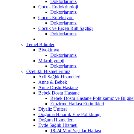
Doktorlarımız
Çocuk Endokrinoloji
Doktorlarımız
Çocuk Enfeksiyon
Doktorlarımız
Çocuk ve Ergen Ruh Sağlığı
Doktorlarımız
Temel Bilimler
Biyokimya
Doktorlarımız
Mikrobiyoloji
Doktorlarımız
Özellikli Hizmetlerimiz
Acil Sağlık Hizmetleri
Anne & Bebek
Anne Dostu Hastane
Bebek Dostu Hastane
Bebek Dostu Hastane Politikamız ve Bilgil
Emzirme Haftası Etkinlikleri
Diyaliz Ünitesi
Doğuma Hazırlık Ebe Polikliniği
Doğum Hizmetleri
Evde Sağlık Hizmeti
18-24 Mart Yaşlılar Haftası