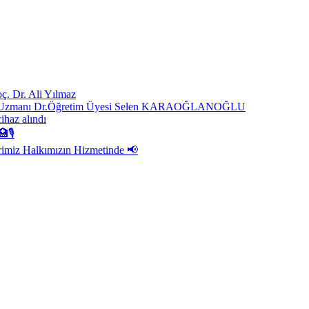
ç. Dr. Ali Yılmaz
ast. Uzmanı Dr.Öğretim Üyesi Selen KARAOĞLANOĞLU
cihaz alındı
🏥🎙
rimiz Halkımızın Hizmetinde 📢