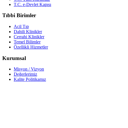
T.C. e-Devlet Kapısı
Tıbbi Birimler
Acil Tıp
Dahili Klinikler
Cerrahi Klinikler
Temel Bilimler
Özellikli Hizmetler
Kurumsal
Misyon / Vizyon
Değerlerimiz
Kalite Politikamız