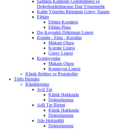
Sağlıkta Kalitenin Geliştirilmesi ve
Değerlendirilmesine Dair Yönetmelik
Kalite Yönetim Biriminin Görev Tanımı
Eğitim
Eğitim Komitesi
Eğitim Planı
Dış Kaynaklı Döküman Listesi
Komite - Ekip - Kurullar
Makam Oluru
Komite Listesi
Görev Listesi
Komisyonlar
Makam Oluru
Komisyon Listesi
Klinik Rehber ve Protokoller
Tıbbi Birimler
Kliniklerimiz
Acil Tıp
Klinik Hakkında
Doktorlarımız
Adli Tıp Birimi
Klinik Hakkında
Doktorlarımız
Aile Hekimliği
Doktorlarımız