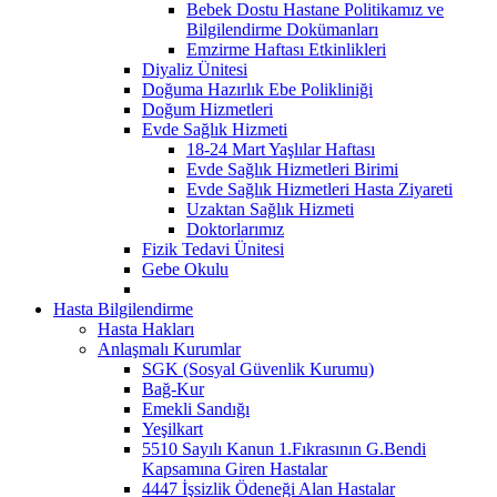
Bebek Dostu Hastane Politikamız ve
Bilgilendirme Dokümanları
Emzirme Haftası Etkinlikleri
Diyaliz Ünitesi
Doğuma Hazırlık Ebe Polikliniği
Doğum Hizmetleri
Evde Sağlık Hizmeti
18-24 Mart Yaşlılar Haftası
Evde Sağlık Hizmetleri Birimi
Evde Sağlık Hizmetleri Hasta Ziyareti
Uzaktan Sağlık Hizmeti
Doktorlarımız
Fizik Tedavi Ünitesi
Gebe Okulu
Hasta Bilgilendirme
Hasta Hakları
Anlaşmalı Kurumlar
SGK (Sosyal Güvenlik Kurumu)
Bağ-Kur
Emekli Sandığı
Yeşilkart
5510 Sayılı Kanun 1.Fıkrasının G.Bendi
Kapsamına Giren Hastalar
4447 İşsizlik Ödeneği Alan Hastalar