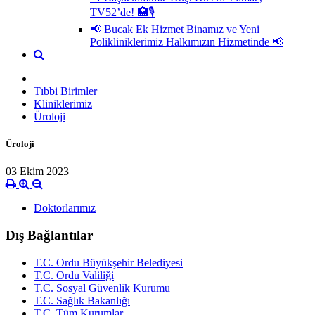
TV52’de! 🏥🎙
📢 Bucak Ek Hizmet Binamız ve Yeni
Polikliniklerimiz Halkımızın Hizmetinde 📢
Tıbbi Birimler
Kliniklerimiz
Üroloji
Üroloji
03 Ekim 2023
Doktorlarımız
Dış Bağlantılar
T.C. Ordu Büyükşehir Belediyesi
T.C. Ordu Valiliği
T.C. Sosyal Güvenlik Kurumu
T.C. Sağlık Bakanlığı
T.C. Tüm Kurumlar