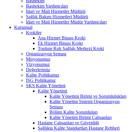
Başhekim
Başhekim Yardımcıları
İdari ve Mali Hizmetler Müdürü
Sağlık Bakım Hizmetleri Müdürü
İdari ve Mali Hizmetler Müdür Yardımcıları
Kurumsal
Krokiler
Ana Hizmet Binası Kroki
Ek Hizmet Binası Kroki
Toplum Ruh Sağlığı Merkezi Kroki
Organizasyon Şeması
Misyonumuz
Vizyonumuz
Değerlerimiz
Kalite Politikamız
İSG Politikamız
SKS Kalite Yönetimi
Kalite Yönetimi
Kalite Yönetimi Birimi ve Sorumlulukları
Kalite Yönetim Sistemi Organizasyon
Şeması
Bölüm Kalite Sorumluları
Kalite Yönetim Birimi Çalışanları
Hastane Çalışanları ve Güvenliği
Sağlıkta Kalite Standartları Hastane Rehberi