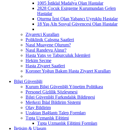
1005 İstiklal Madalya Olan Hastalar
2828 Çocuk Esirgeme Kurumundan Gelen
Hastalar
Oturma İzni Olan Yabancı Uyruklu Hastalar
18 Yaş Altı Sosyal Güvencesi Olan Hastalar
Ziyaretçi Kuralları
Poliklinik Çalışma Saatleri
Nasıl Muayene Olurum?
Nasıl Randevu Alınır?
Hasta Yatış ve Taburculuk İşlemleri
Hekim Seçme
Hasta Ziyaret Saatleri
Koroner Yoğun Bakım Hasta Ziyaret Kuralları
Bilgi Güvenliği
Kurum Bilgi Güvenliği Yönetim Politikası
Personel Gizlilik Sözleşmesi
Bilgi Güvenliği Farkındalık Bildirgesi
Merkezi İhlal Bildirim Sistemi
Olay Bildirim
Uzaktan Bağlantı Talep Formları
Tıpta Uzmanlık Eğitimi
Tıpta Uzmanlık Eğitimi Formları
İletişim & Ulaşım