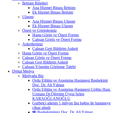
İletişim Bilgileri
Ana Hizmet Binası İletişim
Ek Hizmet Binası İletişim
Ulaşım
Ana Hizmet Binası Ulaşım
Ek Hizmet Binası Ulaşım
Öneri ve Görüşleriniz
Hasta Görüş ve Öneri Formu
Çalışan Görüş ve Öneri Formu
Anketlerimiz
Çalışan Geri Bildirim Anketi
Hasta Görüş ve Öneri Formu
Çalışan Görüş ve Öneri Formu
Çalışan Geri Bildirim Anketi
Çalışan-Yönetim Görüşme Talebi
Dijital Medya
Medyada Biz
Ordu Eğitim ve Araştırma Hastanesi Başhekimi
Doç. Dr. Ali Yılmaz
Ordu Eğitim ve Araştırma Hastanesi Göğüs Hast.
Uzmanı Dr.Öğretim Üyesi Selen
KARAOĞLANOĞLU
Gurbetçi ailenin 1 milyon lira bağışı ile hastaneye
cihaz alındı
📢 Başhekimimiz Doç. Dr. Ali Yılmaz,