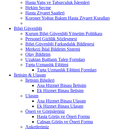
Hasta Yatış ve Taburculuk İşlemleri
Hekim Seçme
Hasta Ziyaret Saatleri
Koroner Yoğun Bakım Hasta Ziyaret Kuralları
Bilgi Güvenliği
Kurum Bilgi Güvenliği Yönetim Politikası
Personel Gizlilik Sözleşmesi
Bilgi Güvenliği Farkındalık Bildirgesi
Merkezi İhlal Bildirim Sistemi
Olay Bildirim
Uzaktan Bağlantı Talep Formları
Tıpta Uzmanlık Eğitimi
Tıpta Uzmanlık Eğitimi Formları
İletişim & Ulaşım
İletişim Bilgileri
Ana Hizmet Binası İletişim
Ek Hizmet Binası İletişim
Ulaşım
Ana Hizmet Binası Ulaşım
Ek Hizmet Binası Ulaşım
Öneri ve Görüşleriniz
Hasta Görüş ve Öneri Formu
Çalışan Görüş ve Öneri Formu
Anketlerimiz