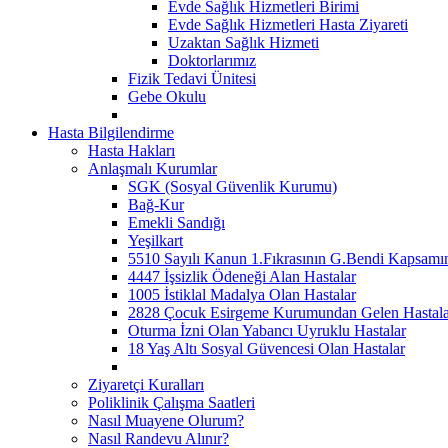
Evde Sağlık Hizmetleri Birimi
Evde Sağlık Hizmetleri Hasta Ziyareti
Uzaktan Sağlık Hizmeti
Doktorlarımız
Fizik Tedavi Ünitesi
Gebe Okulu
Hasta Bilgilendirme
Hasta Hakları
Anlaşmalı Kurumlar
SGK (Sosyal Güvenlik Kurumu)
Bağ-Kur
Emekli Sandığı
Yeşilkart
5510 Sayılı Kanun 1.Fıkrasının G.Bendi Kapsamın
4447 İşsizlik Ödeneği Alan Hastalar
1005 İstiklal Madalya Olan Hastalar
2828 Çocuk Esirgeme Kurumundan Gelen Hastala
Oturma İzni Olan Yabancı Uyruklu Hastalar
18 Yaş Altı Sosyal Güvencesi Olan Hastalar
Ziyaretçi Kuralları
Poliklinik Çalışma Saatleri
Nasıl Muayene Olurum?
Nasıl Randevu Alınır?