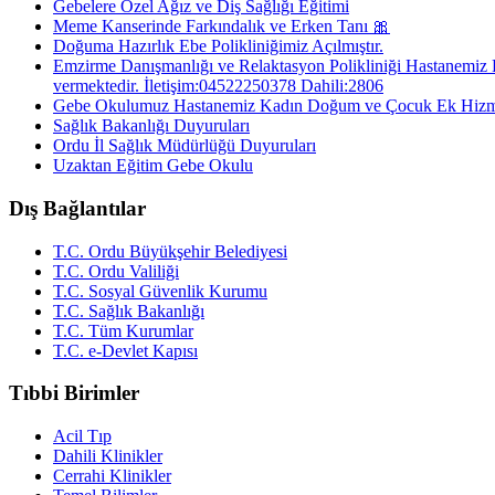
Gebelere Özel Ağız ve Diş Sağlığı Eğitimi
Meme Kanserinde Farkındalık ve Erken Tanı 🎀
Doğuma Hazırlık Ebe Polikliniğimiz Açılmıştır.
Emzirme Danışmanlığı ve Relaktasyon Polikliniği Hastanemiz 
vermektedir. İletişim:04522250378 Dahili:2806
Gebe Okulumuz Hastanemiz Kadın Doğum ve Çocuk Ek Hizmet Bin
Sağlık Bakanlığı Duyuruları
Ordu İl Sağlık Müdürlüğü Duyuruları
Uzaktan Eğitim Gebe Okulu
Dış Bağlantılar
T.C. Ordu Büyükşehir Belediyesi
T.C. Ordu Valiliği
T.C. Sosyal Güvenlik Kurumu
T.C. Sağlık Bakanlığı
T.C. Tüm Kurumlar
T.C. e-Devlet Kapısı
Tıbbi Birimler
Acil Tıp
Dahili Klinikler
Cerrahi Klinikler