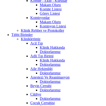
Komite - Ekip - Kurullar
Makam Oluru
Komite Listesi
Görev Listesi
Komisyonlar
Makam Oluru
Komisyon Listesi
Klinik Rehber ve Protokoller
Tıbbi Birimler
Kliniklerimiz
Acil Tıp
Klinik Hakkında
Doktorlarımız
Adli Tıp Birimi
Klinik Hakkında
Doktorlarımız
Aile Hekimliği
Doktorlarımız
Anestezi Ve Reanimasyon
Doktorlarımız
Beyin Cerrahi
Doktorlarımız
Cildiye
Doktorlarımız
Çocuk Cerrahisi