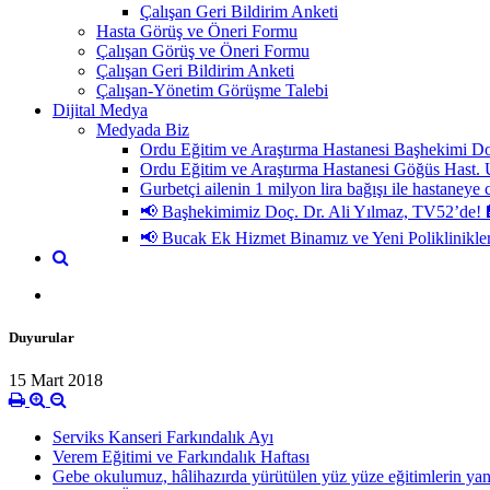
Çalışan Geri Bildirim Anketi
Hasta Görüş ve Öneri Formu
Çalışan Görüş ve Öneri Formu
Çalışan Geri Bildirim Anketi
Çalışan-Yönetim Görüşme Talebi
Dijital Medya
Medyada Biz
Ordu Eğitim ve Araştırma Hastanesi Başhekimi Do
Ordu Eğitim ve Araştırma Hastanesi Göğüs H
Gurbetçi ailenin 1 milyon lira bağışı ile hastaneye 
📢 Başhekimimiz Doç. Dr. Ali Yılmaz, TV52’de! 
📢 Bucak Ek Hizmet Binamız ve Yeni Poliklinikle
Duyurular
15 Mart 2018
Serviks Kanseri Farkındalık Ayı
Verem Eğitimi ve Farkındalık Haftası
Gebe okulumuz, hâlihazırda yürütülen yüz yüze eğitimlerin yanı 