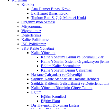
Kurumsal
Krokiler
Ana Hizmet Binası Kroki
Ek Hizmet Binası Kroki
Toplum Ruh Sağlığı Merkezi Kroki
Organizasyon Şeması
Misyonumuz
Vizyonumuz
Değerlerimiz
Kalite Politikamız
İSG Politikamız
SKS Kalite Yönetimi
Kalite Yönetimi
Kalite Yönetimi Birimi ve Sorumlulukları
Kalite Yönetim Sistemi Organizasyon Şema
Bölüm Kalite Sorumluları
Kalite Yönetim Birimi Çalışanları
Hastane Çalışanları ve Güvenliği
Sağlıkta Kalite Standartları Hastane Rehberi
Sağlıkta Kalitenin Geliştirilmesi ve Değerlendiril
Kalite Yönetim Biriminin Görev Tanımı
Eğitim
Eğitim Komitesi
Eğitim Planı
Dış Kaynaklı Döküman Listesi