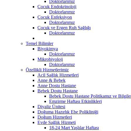
Doktorlarımız
Çocuk Endokrinoloji
Doktorlarımız
Çocuk Enfeksiyon
Doktorlarımız
Çocuk ve Ergen Ruh Sağlığı
Doktorlarımız
Temel Bilimler
Biyokimya
Doktorlarımız
Mikrobiyoloji
Doktorlarımız
Özellikli Hizmetlerimiz
Acil Sağlık Hizmetleri
Anne & Bebek
Anne Dostu Hastane
Bebek Dostu Hastane
Bebek Dostu Hastane Politikamız ve Bilgil
Emzirme Haftası Etkinlikleri
Diyaliz Ünitesi
Doğuma Hazırlık Ebe Polikliniği
Doğum Hizmetleri
Evde Sağlık Hizmeti
18-24 Mart Yaşlılar Haftası