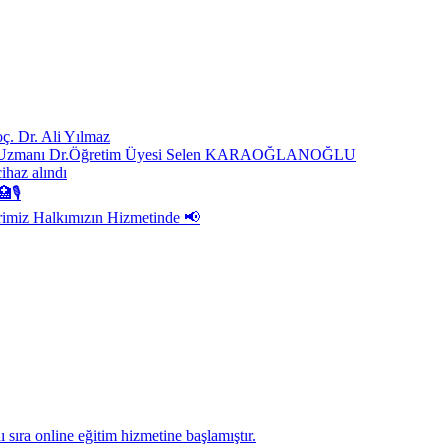
ç. Dr. Ali Yılmaz
ast. Uzmanı Dr.Öğretim Üyesi Selen KARAOĞLANOĞLU
cihaz alındı
🏥🎙
rimiz Halkımızın Hizmetinde 📢
sıra online eğitim hizmetine başlamıştır.